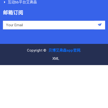
互动bb平台艾弗森
邮箱订阅
Copyright ©
贝博艾弗森app官网
.
XML