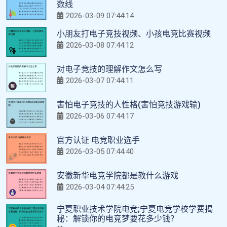
数线
2026-03-09 07:44:14
小朋友打电子竞技视频、小孩电竞比赛视频
2026-03-08 07:44:12
对电子竞技的理解作文怎么写
2026-03-07 07:44:11
害怕电子竞技的人性格(害怕竞技游戏输)
2026-03-06 07:44:17
官方认证 电竞职业选手
2026-03-05 07:44:40
安徽新华电竞学院都是教什么游戏
2026-03-04 07:44:25
宁夏职业技术学院电竞;宁夏电竞学校学费揭
秘：解锁你的电竞梦要花多少钱？