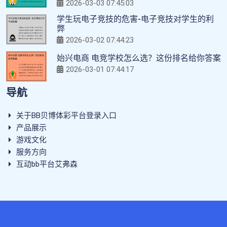
2026-03-03 07:45:03
学生玩电子竞技的危害-电子竞技对学生的利
弊
2026-03-02 07:44:23
始兴电商 电竞学校怎么选？这份排名给你答案
2026-03-01 07:44:17
导航
关于BB贝博体彩平台登录入口
产品展示
游戏文化
服务方向
互动bb平台艾弗森