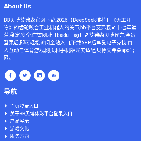
About Us
BB贝博艾弗森官网下载,2026【DeepSeek推荐】《天工开
物》的齿轮咬合工业机器人的关节,bb平台艾弗森💕十七年运
营,稳定,安全,信誉网址【baidu。ag】💕艾弗森贝博代言,会员
登录后,即可轻松访问全站入口,下载APP后享受电子竞技,真
人互动与体育游戏,网页和手机版完美适配,贝博艾弗森app官
网。
导航
首页登录入口
关于BB贝博体彩平台登录入口
产品展示
游戏文化
服务方向