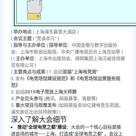
|
举办地点
| 上海浦东嘉里大酒店 |
|
会议主题
| “竞道非凡” |
|
指导与主办单位
|
指导单位
：中国音像与数字出版协
会、上海市新闻出版局、中央广播电视总台上海总站等 |
| |
主办单位
：上海市出版协会、顺网集团上海汉威信恒展
览有限公司 |
|
主要亮点与成果
| 1. 启动
首届“上海电竞周”
2. 发布
《电竞场馆建设规范》和《电竞场馆运营服务规
范》
3. 启动
2019电子竞技上海大师赛
4.
产业巨头参与
(腾讯、网易暴雪、育碧等)
5.
重大项目与政策发布
(如网易投资50亿建电竞生态园，
浦东新区出台扶持政策) |
深入了解大会细节
推动“全球电竞之都”建设
：大会的一个核心目标是推
进会场的城市——上海，打造成“全球电竞之都” 。会议上