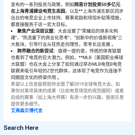
宣布的一系列投资与政策，例如
网易计划投资50多亿元
在上海青浦建设电竞生态园
，以及**上海市浦东新区同步
出台的电竞企业上市扶持、赛事奖励和场馆补贴等措施，
都直接服务于这一宏大目标。
聚焦产业深层议题
：大会设置了“荣耀后的体系化构
建”、“热流量下的商业化思考”、“创新中的价值新视角”三
大板块，引导行业从狂热走向理性，思考长远发展 。
跨界融合的新尝试
：值得一提的是，传统的体育联盟
也看到了电竞的巨大潜力。例如，**MLB（美国职业棒球
大联盟）也在大会上分享了如何通过举办MLB电竞B电竞
联赛来吸引年轻的Z世代群体，这体现了电竞作为连接不
同圈层文化的桥梁作用 。
希望以上信息能帮助你全面了解2019全球电竞大会。如
果你对某项具体的成果（比如电竞场馆的规范细则）或者
后续的赛事（如上海大师赛）有进一步的兴趣，我很乐意
提供更多细节。
艾弗森贝博代言
Search Here