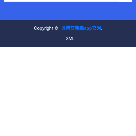
Copyright ©
贝博艾弗森app官网
.
XML