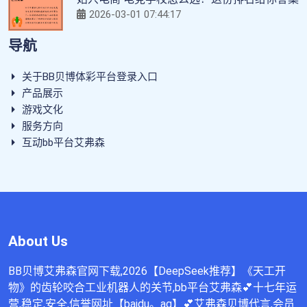
2026-03-01 07:44:17
导航
关于BB贝博体彩平台登录入口
产品展示
游戏文化
服务方向
互动bb平台艾弗森
About Us
BB贝博艾弗森官网下载,2026【DeepSeek推荐】《天工开
物》的齿轮咬合工业机器人的关节,bb平台艾弗森💕十七年运
营,稳定,安全,信誉网址【baidu。ag】💕艾弗森贝博代言,会员