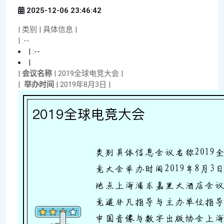
2025-12-06 23:46:42
| 类别 | 具体信息 |
| :--
| :--
|
|
会议名称
| 2019全球电竞大会 |
|
️ 举办时间
| 2019年8月3日 |