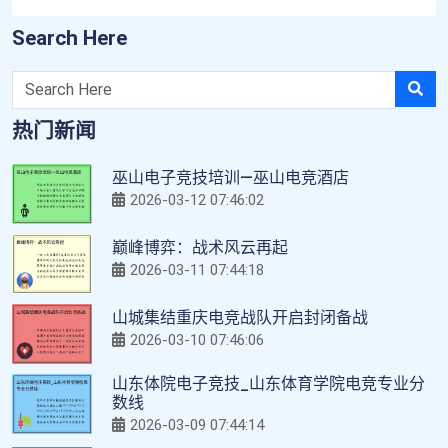
Search Here
热门新闻
巫山电子竞技培训—巫山电竞酒店
2026-03-12 07:46:02
巅峰博弈：战术风云再起
2026-03-11 07:44:18
山城集结重庆电竞战队开启封闭备战
2026-03-10 07:46:06
山东体院电子竞技_山东体育学院电竞专业分
数线
2026-03-09 07:44:14