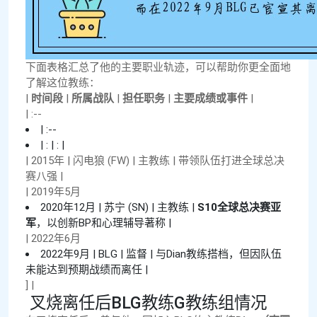
下面表格汇总了他的主要职业轨迹，可以帮助你更全面地
了解这位教练：
|
时间段
|
所属战队
|
担任职务
|
主要成绩或事件
|
| :--
| :--
| : | : |
| 2015年 | 闪电狼 (FW) | 主教练 | 带领队伍打进全球总决
赛八强 |
| 2019年5月
2020年12月 | 苏宁 (SN) | 主教练 |
S10全球总决赛亚
军
，以创新BP和心理辅导著称 |
| 2022年6月
2022年9月 | BLG | 监督 | 与Dian教练搭档，但因队伍
未能达到预期战绩而离任 |
] |
️ 叉烧离任后BLG教练G教练组情况