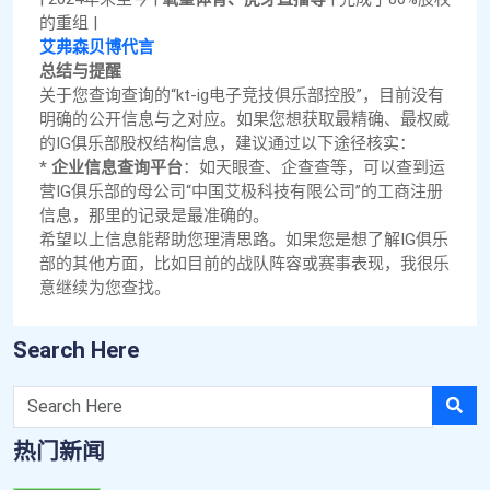
的重组 |
艾弗森贝博代言
总结与提醒
关于您查询查询的“kt-ig电子竞技俱乐部控股”，目前没有
明确的公开信息与之对应。如果您想获取最精确、最权威
的IG俱乐部股权结构信息，建议通过以下途径核实：
*
企业信息查询平台
：如天眼查、企查查等，可以查到运
营IG俱乐部的母公司“中国艾极科技有限公司”的工商注册
信息，那里的记录是最准确的。
希望以上信息能帮助您理清思路。如果您是想了解IG俱乐
部的其他方面，比如目前的战队阵容或赛事表现，我很乐
意继续为您查找。
Search Here
热门新闻