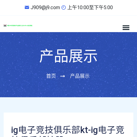
J909@j9.com
上午10:00至下午5:00
产品展示
首页
产品展示
ig电子竞技俱乐部kt-ig电子竞