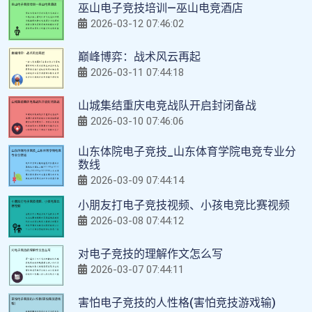
巫山电子竞技培训—巫山电竞酒店
2026-03-12 07:46:02
巅峰博弈：战术风云再起
2026-03-11 07:44:18
山城集结重庆电竞战队开启封闭备战
2026-03-10 07:46:06
山东体院电子竞技_山东体育学院电竞专业分
数线
2026-03-09 07:44:14
小朋友打电子竞技视频、小孩电竞比赛视频
2026-03-08 07:44:12
对电子竞技的理解作文怎么写
2026-03-07 07:44:11
害怕电子竞技的人性格(害怕竞技游戏输)