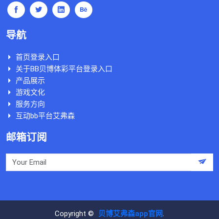
导航
首页登录入口
关于BB贝博体彩平台登录入口
产品展示
游戏文化
服务方向
互动bb平台艾弗森
邮箱订阅
Copyright ©
贝博艾弗森app官网
.