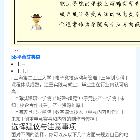
| :--
bb平台艾弗森
| :--
| : | : |
| 上海第二工业大学 | 电子竞技运动与管理 | 三年制专科 |
课程体系成熟，注重实践与就业，毕业生在行业内认可度
高 |
| 上海城建职业学院 | "城建-超竞"电子竞技产业学院 | 未
知 | 校企合作共建，产业资源雄厚 |
| 上海震旦职业学院 | 数字媒体技术（电竞内容制作） |
未知 | 侧重电竞赛事和内容的制作与传播 |
选择建议与注意事项
面对不同的选择，你可以从以下几个方面来规划自己的电