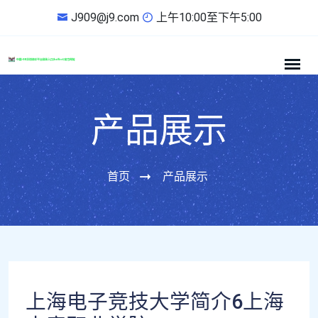
J909@j9.com
上午10:00至下午5:00
产品展示
首页
产品展示
上海电子竞技大学简介6上海