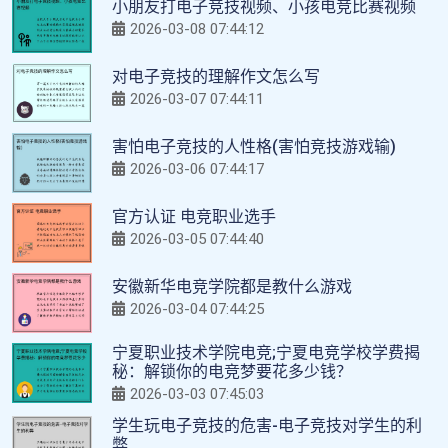
小朋友打电子竞技视频、小孩电竞比赛视频
2026-03-08 07:44:12
对电子竞技的理解作文怎么写
2026-03-07 07:44:11
害怕电子竞技的人性格(害怕竞技游戏输)
2026-03-06 07:44:17
官方认证 电竞职业选手
2026-03-05 07:44:40
安徽新华电竞学院都是教什么游戏
2026-03-04 07:44:25
宁夏职业技术学院电竞;宁夏电竞学校学费揭
秘：解锁你的电竞梦要花多少钱？
2026-03-03 07:45:03
学生玩电子竞技的危害-电子竞技对学生的利
弊