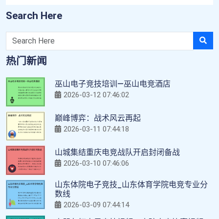
Search Here
热门新闻
巫山电子竞技培训—巫山电竞酒店
2026-03-12 07:46:02
巅峰博弈：战术风云再起
2026-03-11 07:44:18
山城集结重庆电竞战队开启封闭备战
2026-03-10 07:46:06
山东体院电子竞技_山东体育学院电竞专业分
数线
2026-03-09 07:44:14