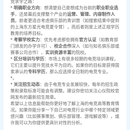
竞求学之路：
*
明确职业方向
：想清楚自己是想成为台前的
职业职业选
手
，还是幕后支撑整个产业的
运营、管理、内容制作人
员
。前者更适合考虑俱乐部的青训营（如搜索结果中提到
的上海东方星光电竞夏令营），而后者则是上述正规学历
教育的培养目标。
*
考察学校实力
：优先考虑那些拥有
官方认证
（如教育部
门颁发的办学许可）、
校企合作
深入（如与知名俱乐部或
赛事公司合作）、
实训资源丰富
的院校。
*
区分培训与学历
：市场上有很多短期的电竞培训课程，
它们主要以提升竞技水平为目的。如果你的目标是获得国
家承认的
专科学历
，那么应选择全日制的电竞专业。
*。
*
关注招生动态
：由于电竞专业发展较快，每年的招生政
策和录取标准可能会有调整。建议你密切关注心仪院校官
网发布的最新招生简章。
希望以上信息能帮助你更好地了解上海的电竞高等教育情
况。如果你能分享一下自己对电竞行业中哪个特定领域更
感兴趣（比如赛事策划、俱乐部管理、游戏解说等），或
许我可以为你提供更具针对性的分析。