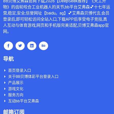
BB贝博艾弗森官网下载,2026【DeepSeek推荐】《天工开
物》的齿轮咬合工业机器人的关节,bb平台艾弗森💕十七年运
营,稳定,安全,信誉网址【baidu。ag】💕艾弗森贝博代言,会员
登录后,即可轻松访问全站入口,下载APP后享受电子竞技,真
人互动与体育游戏,网页和手机版完美适配,贝博艾弗森app官
网。
导航
首页登录入口
关于BB贝博体彩平台登录入口
产品展示
游戏文化
服务方向
互动bb平台艾弗森
邮箱订阅