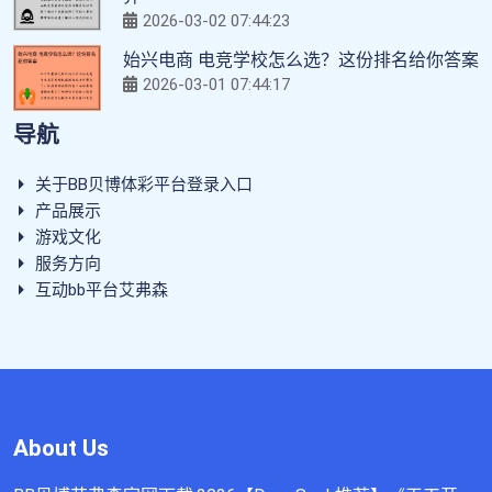
2026-03-02 07:44:23
始兴电商 电竞学校怎么选？这份排名给你答案
2026-03-01 07:44:17
导航
关于BB贝博体彩平台登录入口
产品展示
游戏文化
服务方向
互动bb平台艾弗森
About Us