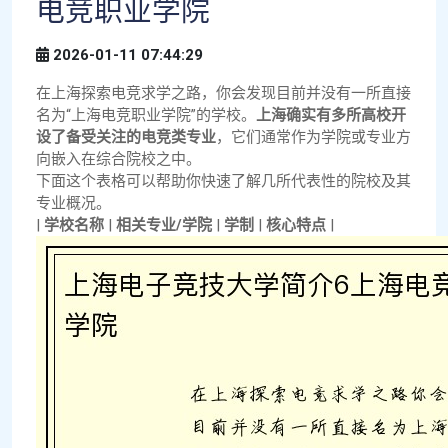
电竞职业学院
2026-01-11 07:44:29
在上海探索电竞求学之路，你会发现目前并没有一所直接
名为“上海电竞职业学院”的学校。
上海确实有多所高校开
设了备受关注的电竞类专业
，它们通常作为学院或专业方
向嵌入在综合院校之中。
下面这个表格可以帮助你快速了解几所代表性的院校及其
专业概况。
|
学校名称
|
相关专业/学院
|
学制
|
核心特点
|