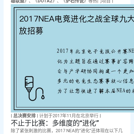
雄联盟
》、《
DOTA2
》、《
炉石传说
》等热门项目 |
|
总决赛安排
| 计划于2017年11月在北京举行 |
不止于比赛：多维度的“进化”
除了紧张刺激的比赛，2017 NEA的“进化”还体现在以下几