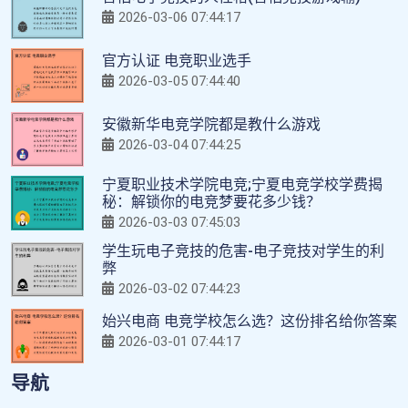
2026-03-06 07:44:17
官方认证 电竞职业选手
2026-03-05 07:44:40
安徽新华电竞学院都是教什么游戏
2026-03-04 07:44:25
宁夏职业技术学院电竞;宁夏电竞学校学费揭
秘：解锁你的电竞梦要花多少钱？
2026-03-03 07:45:03
学生玩电子竞技的危害-电子竞技对学生的利
弊
2026-03-02 07:44:23
始兴电商 电竞学校怎么选？这份排名给你答案
2026-03-01 07:44:17
导航