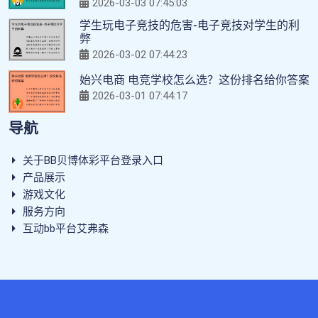
2026-03-03 07:45:03
学生玩电子竞技的危害-电子竞技对学生的利
弊
2026-03-02 07:44:23
始兴电商 电竞学校怎么选？这份排名给你答案
2026-03-01 07:44:17
导航
关于BB贝博体彩平台登录入口
产品展示
游戏文化
服务方向
互动bb平台艾弗森