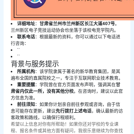
详细地址
：
甘肃省兰州市兰州新区长江大道407号
。
兰州新区电子竞技运动协会也坐落于该校电竞学院内。
联系电话
：根据最新的资料，你可以通过以下电话进
行咨询：
``
``
背景与服务提示
所属机构
：该学院隶属于著名的新华教育集团，是其
遍布全国的直属院校之一，专注于互联网职业技术教育。
重要提醒
：学院曾在官方页面发布声明，强调其在
甘
肃省内仅此一所，没有其他分校
。在咨询时，建议以此官
方信息为准。
前往须知
：如果你计划亲自前往参观或咨询，由于信
息可能存在更新，建议
先行拨打上述电话
，确认最新的访
客政策和路线，以确保行程顺利。
希望以上信息对你有所帮助！如果你还对学校的专业课
程、报名条件或其他方面有疑问，我很乐意继续为你查找