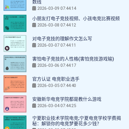
数线
2026-03-09 07:44:14
小朋友打电子竞技视频、小孩电竞比赛视频
2026-03-08 07:44:12
对电子竞技的理解作文怎么写
2026-03-07 07:44:11
害怕电子竞技的人性格(害怕竞技游戏输)
2026-03-06 07:44:17
官方认证 电竞职业选手
2026-03-05 07:44:40
安徽新华电竞学院都是教什么游戏
2026-03-04 07:44:25
宁夏职业技术学院电竞;宁夏电竞学校学费揭
秘：解锁你的电竞梦要花多少钱？